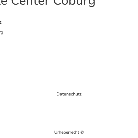
e Center Coburg
z
rg
Datenschutz
Urheberrecht ©