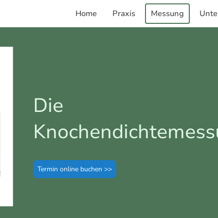
Home
Praxis
Messung
Unte
H
Die
Knochendichtemess
Termin online buchen >>